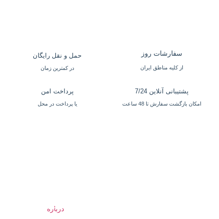
سفارشات روز
حمل و نقل رایگان
از کلیه مناطق ایران
در کمترین زمان
پشتیبانی آنلاین 7/24
پرداخت امن
امکان بازگشت سفارش تا 48 ساعت
یا پرداخت در محل
شگاه
تماس با ما
خدمات
بیستون
ما را دنبال
مشتریان
کنید:
س: بوشهر،
تلفن ثابت:
درباره
راهنمای