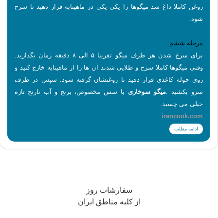
روغن کاملا داغ شد میگوها را یکی یکی در ماهیتابه قرار دهید تا سرخ
شود
.
مرحله ششم
:
برای سرخ شدن هر طرف میگو تقریبا ۵ الی ۸ دقیقه زمان بگذارید.
وقتی میگوها کاملا سرخ و طلایی شدند آن ها را از ماهیتابه خارج کنید و
روی حوله کاغذی قرار دهید تا روغنشان گرفته شود. سپس در ظرف
سرو بکشید
.
میگو سوخاری
با
سس
مخصوص
،
برنج
و آب نارنج تازه
خیلی می چسبد
.
irancook.com
ادامه مطلب
سفارشات روز
از کلیه مناطق ایران