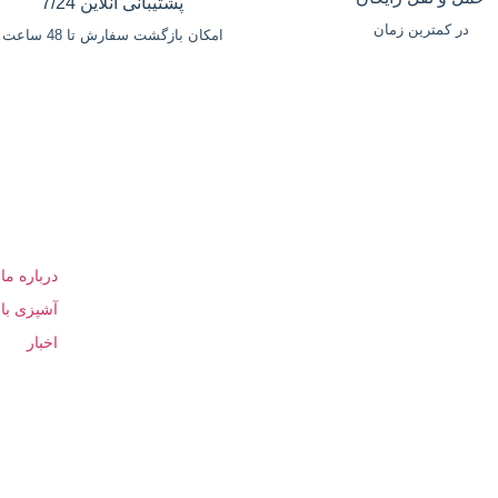
پشتیبانی آنلاین 7/24
در کمترین زمان
امکان بازگشت سفارش تا 48 ساعت
خدمات مشتریان
بیستون
راهنمای خرید
درباره ما
نحوه ارسال سفارش
آشپزی با 
ارسال به تهران، بوشهر و کرمانشاه
اخبار
ثبت شکایت
نقشه سا