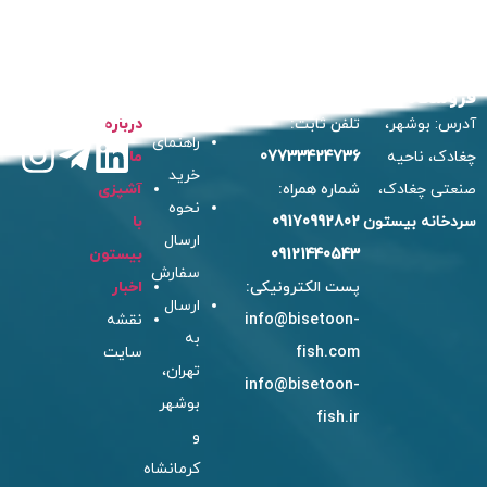
شگاه
تماس با ما
خدمات
بیستون
ما را دنبال
مشتریان
کنید:
س: بوشهر،
تلفن ثابت:
درباره
راهنمای
دک، ناحیه
07733424736
ما
خرید
تی چغادک،
شماره همراه:
آشپزی
نحوه
خانه بیستون
09170992802
با
ارسال
09121440543
بیستون
سفارش
پست الکترونیکی:
اخبار
ارسال
info@bisetoon-
نقشه
به
fish.com
سایت
تهران،
info@bisetoon-
بوشهر
fish.ir
و
کرمانشاه