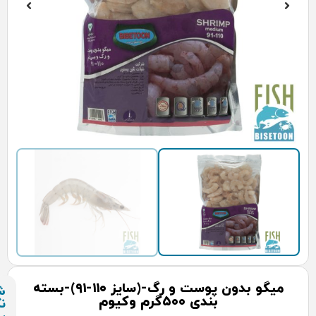
میگو بدون پوست و رگ-(سایز ۱۱۰-۹۱)-بسته
شیلات
رم وکیوم
نگین