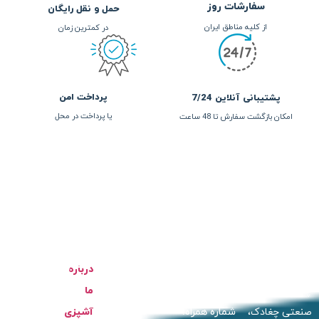
حمل و نقل رایگان
در کمترین زمان
پرداخت امن
یا پرداخت در محل
ا ما
خدمات
بیستون
ما را دنبال
مشتریان
کنید:
ت:
درباره
راهنمای
07733
ما
خرید
راه:
آشپزی