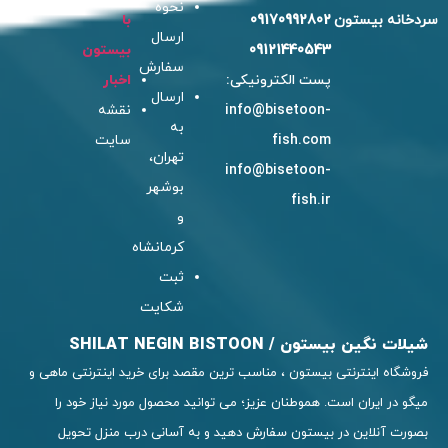
نحوه
0917
با
ارسال
0912
بیستون
سفارش
ترونیکی:
اخبار
ارسال
info@bis
نقشه
به
f
سایت
تهران،
info@bis
بوشهر
و
کرمانشاه
ثبت
شکایت
SHILA
، مناسب ترین مقصد برای خرید اینترنتی ماهی و
ن عزیز؛ می توانید محصول مورد نیاز خود را
سفارش دهید و به آسانی درب منزل تحویل