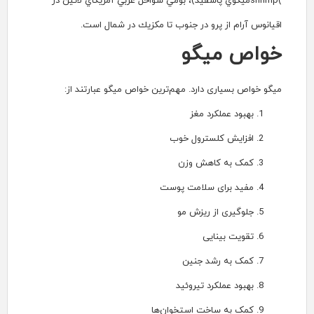
پاسفيد)، بومي سواحل غربي آمريكاي لاتين در
در جنوب تا مكزيك در شمال است.
و
د. مهم‌ترین خواص میگو عبارتند از:
غز
ول خوب
 وزن
امت پوست
زش مو
نین
یروئید
استخوان‌ها